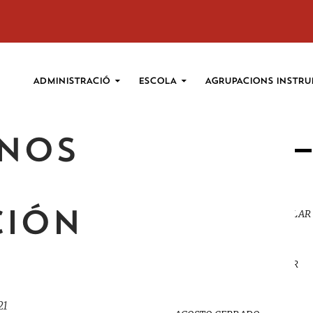
VÉS AL CONTINGUT
ADMINISTRACIÓ
ESCOLA
AGRUPACIONS INSTRU
NOS
HORARIOS DE LA
ESCUELA
DURANTE EL CURSO ESCOLAR
CIÓN
EN HORARIOS DE TARDES
LUNES A VIERNES
DURANT EL CURS ESCOLAR
EN HORARIS DE TARDES
DILLUNS A DIVENDRES
21