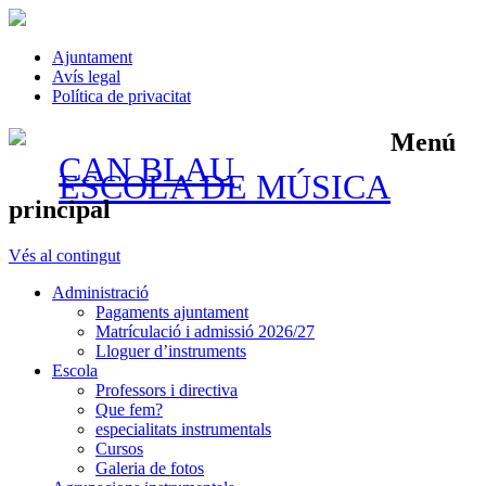
Ajuntament
Avís legal
Política de privacitat
Menú
CAN BLAU
ESCOLA DE MÚSICA
principal
Vés al contingut
Administració
Pagaments ajuntament
Matrículació i admissió 2026/27
Lloguer d’instruments
Escola
Professors i directiva
Que fem?
especialitats instrumentals
Cursos
Galeria de fotos