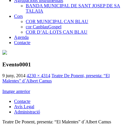
Agrupacions instrumentals
BANDA MUNICIPAL DE SANT JOSEP DE SA
TALAIA
Cors
COR MUNICIPAL CAN BLAU
cor CanblauGospel
COR D’AL·LOTS CAN BLAU
Agenda
Contacte
Evento0001
9 juny, 2014
4230 × 4314
Teatre De Ponent, presenta: “El
Malentes” d´Albert Camus
Imatge anterior
Contacte
Avís Legal
Administració
Teatre De Ponent, presenta: “El Malentes” d´Albert Camus