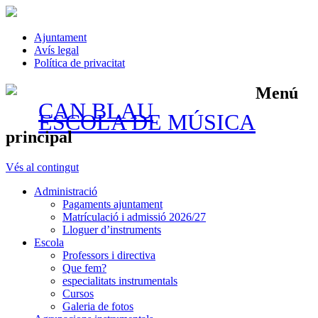
Ajuntament
Avís legal
Política de privacitat
Menú
CAN BLAU
ESCOLA DE MÚSICA
principal
Vés al contingut
Administració
Pagaments ajuntament
Matrículació i admissió 2026/27
Lloguer d’instruments
Escola
Professors i directiva
Que fem?
especialitats instrumentals
Cursos
Galeria de fotos