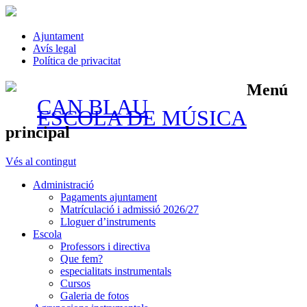
Ajuntament
Avís legal
Política de privacitat
Menú
CAN BLAU
ESCOLA DE MÚSICA
principal
Vés al contingut
Administració
Pagaments ajuntament
Matrículació i admissió 2026/27
Lloguer d’instruments
Escola
Professors i directiva
Que fem?
especialitats instrumentals
Cursos
Galeria de fotos