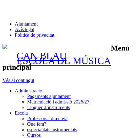
Ajuntament
Avís legal
Política de privacitat
Menú
CAN BLAU
ESCOLA DE MÚSICA
principal
Vés al contingut
Administració
Pagaments ajuntament
Matrículació i admissió 2026/27
Lloguer d’instruments
Escola
Professors i directiva
Que fem?
especialitats instrumentals
Cursos