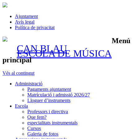
Ajuntament
Avís legal
Política de privacitat
Menú
CAN BLAU
ESCOLA DE MÚSICA
principal
Vés al contingut
Administració
Pagaments ajuntament
Matrículació i admissió 2026/27
Lloguer d’instruments
Escola
Professors i directiva
Que fem?
especialitats instrumentals
Cursos
Galeria de fotos