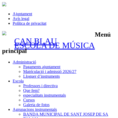
Ajuntament
Avís legal
Política de privacitat
Menú
CAN BLAU
ESCOLA DE MÚSICA
principal
Vés
Administració
al
Pagaments ajuntament
contingut
Matrículació i admissió 2026/27
Lloguer d’instruments
Escola
Professors i directiva
Que fem?
especialitats instrumentals
Cursos
Galeria de fotos
Agrupacions instrumentals
BANDA MUNICIPAL DE SANT JOSEP DE SA