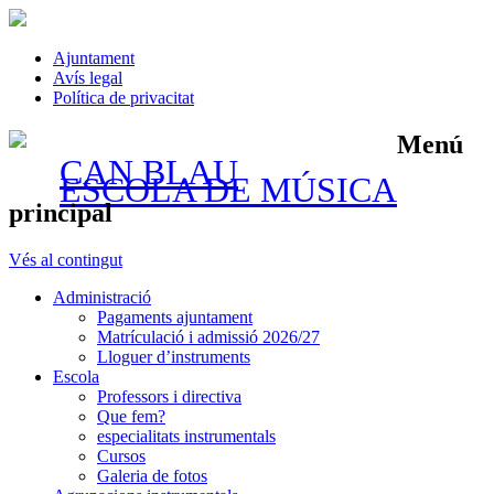
Ajuntament
Avís legal
Política de privacitat
Menú
CAN BLAU
ESCOLA DE MÚSICA
principal
Vés al contingut
Administració
Pagaments ajuntament
Matrículació i admissió 2026/27
Lloguer d’instruments
Escola
Professors i directiva
Que fem?
especialitats instrumentals
Cursos
Galeria de fotos