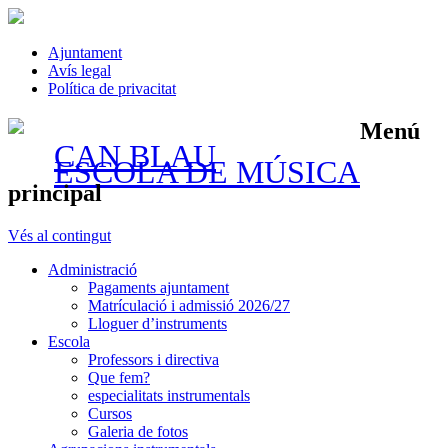
Ajuntament
Avís legal
Política de privacitat
Menú
CAN BLAU
ESCOLA DE MÚSICA
principal
Vés al contingut
Administració
Pagaments ajuntament
Matrículació i admissió 2026/27
Lloguer d’instruments
Escola
Professors i directiva
Que fem?
especialitats instrumentals
Cursos
Galeria de fotos