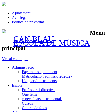
Ajuntament
Avís legal
Política de privacitat
Menú
CAN BLAU
ESCOLA DE MÚSICA
principal
Vés al contingut
Administració
Pagaments ajuntament
Matrículació i admissió 2026/27
Lloguer d’instruments
Escola
Professors i directiva
Que fem?
especialitats instrumentals
Cursos
Galeria de fotos