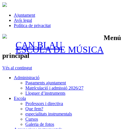
Ajuntament
Avís legal
Política de privacitat
Menú
CAN BLAU
ESCOLA DE MÚSICA
principal
Vés al contingut
Administració
Pagaments ajuntament
Matrículació i admissió 2026/27
Lloguer d’instruments
Escola
Professors i directiva
Que fem?
especialitats instrumentals
Cursos
Galeria de fotos