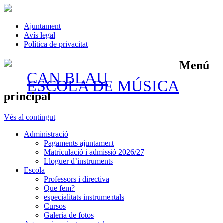
Ajuntament
Avís legal
Política de privacitat
Menú
CAN BLAU
ESCOLA DE MÚSICA
principal
Vés al contingut
Administració
Pagaments ajuntament
Matrículació i admissió 2026/27
Lloguer d’instruments
Escola
Professors i directiva
Que fem?
especialitats instrumentals
Cursos
Galeria de fotos