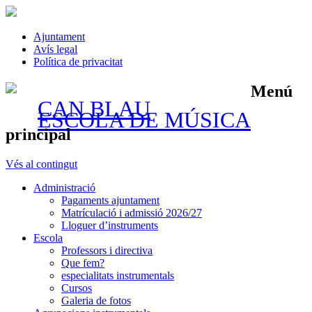
Ajuntament
Avís legal
Política de privacitat
Menú
CAN BLAU
ESCOLA DE MÚSICA
principal
Vés al contingut
Administració
Pagaments ajuntament
Matrículació i admissió 2026/27
Lloguer d’instruments
Escola
Professors i directiva
Que fem?
especialitats instrumentals
Cursos
Galeria de fotos