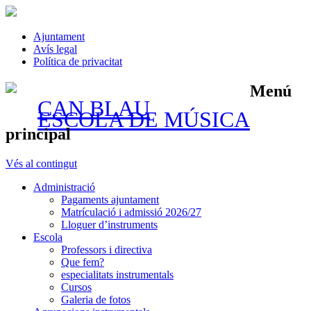
Ajuntament
Avís legal
Política de privacitat
Menú
CAN BLAU
ESCOLA DE MÚSICA
principal
Vés al contingut
Administració
Pagaments ajuntament
Matrículació i admissió 2026/27
Lloguer d’instruments
Escola
Professors i directiva
Que fem?
especialitats instrumentals
Cursos
Galeria de fotos