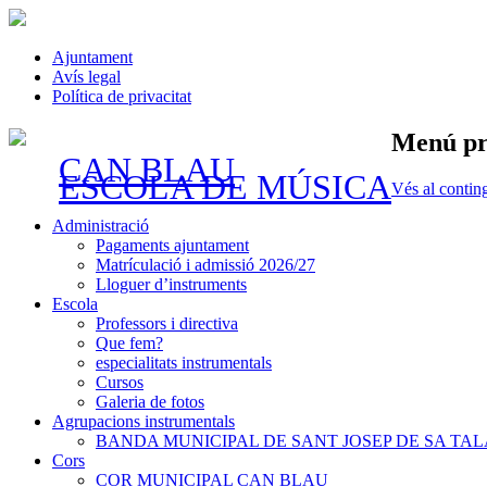
Ajuntament
Avís legal
Política de privacitat
Menú pr
CAN BLAU
ESCOLA DE MÚSICA
Vés al contin
Administració
Pagaments ajuntament
Matrículació i admissió 2026/27
Lloguer d’instruments
Escola
Professors i directiva
Que fem?
especialitats instrumentals
Cursos
Galeria de fotos
Agrupacions instrumentals
BANDA MUNICIPAL DE SANT JOSEP DE SA TAL
Cors
COR MUNICIPAL CAN BLAU