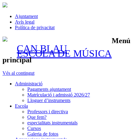
Ajuntament
Avís legal
Política de privacitat
Menú
CAN BLAU
ESCOLA DE MÚSICA
principal
Vés al contingut
Administració
Pagaments ajuntament
Matrículació i admissió 2026/27
Lloguer d’instruments
Escola
Professors i directiva
Que fem?
especialitats instrumentals
Cursos
Galeria de fotos