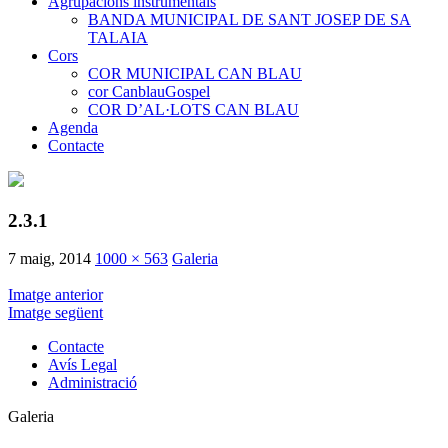
Agrupacions instrumentals
BANDA MUNICIPAL DE SANT JOSEP DE SA
TALAIA
Cors
COR MUNICIPAL CAN BLAU
cor CanblauGospel
COR D’AL·LOTS CAN BLAU
Agenda
Contacte
2.3.1
7 maig, 2014
1000 × 563
Galeria
Imatge anterior
Imatge següent
Contacte
Avís Legal
Administració
Galeria