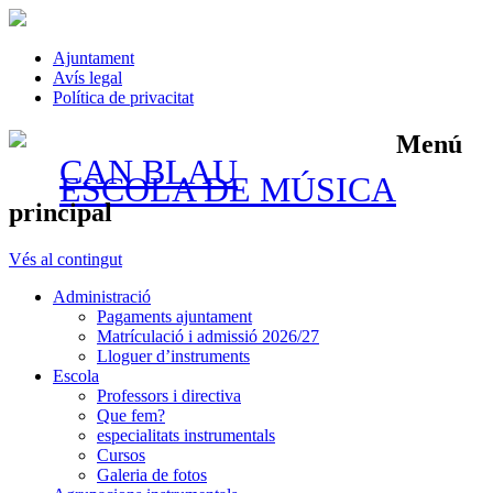
Ajuntament
Avís legal
Política de privacitat
Menú
CAN BLAU
ESCOLA DE MÚSICA
principal
Vés al contingut
Administració
Pagaments ajuntament
Matrículació i admissió 2026/27
Lloguer d’instruments
Escola
Professors i directiva
Que fem?
especialitats instrumentals
Cursos
Galeria de fotos