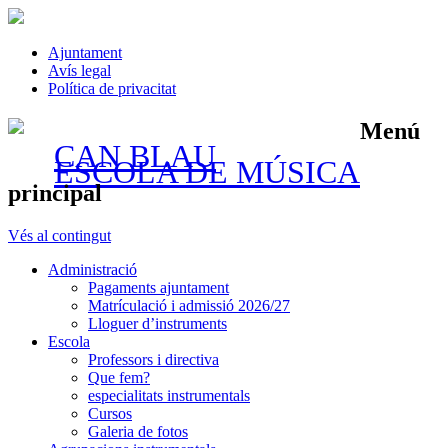
Ajuntament
Avís legal
Política de privacitat
Menú
CAN BLAU
ESCOLA DE MÚSICA
principal
Vés al contingut
Administració
Pagaments ajuntament
Matrículació i admissió 2026/27
Lloguer d’instruments
Escola
Professors i directiva
Que fem?
especialitats instrumentals
Cursos
Galeria de fotos