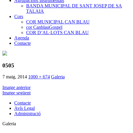
Agrupacions instrumentals
BANDA MUNICIPAL DE SANT JOSEP DE SA
TALAIA
Cors
COR MUNICIPAL CAN BLAU
cor CanblauGospel
COR D’AL·LOTS CAN BLAU
Agenda
Contacte
0505
7 maig, 2014
1000 × 674
Galeria
Imatge anterior
Imatge següent
Contacte
Avís Legal
Administració
Galeria