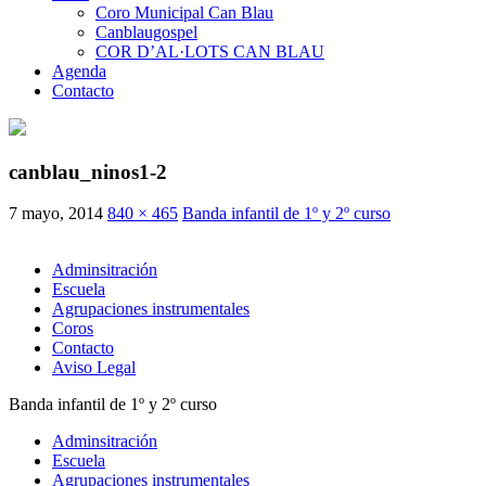
Coro Municipal Can Blau
Canblaugospel
COR D’AL·LOTS CAN BLAU
Agenda
Contacto
canblau_ninos1-2
7 mayo, 2014
840 × 465
Banda infantil de 1º y 2º curso
Adminsitración
Escuela
Agrupaciones instrumentales
Coros
Contacto
Aviso Legal
Banda infantil de 1º y 2º curso
Adminsitración
Escuela
Agrupaciones instrumentales