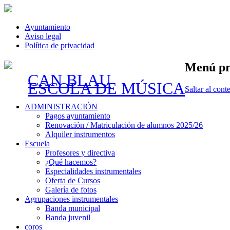
Ayuntamiento
Aviso legal
Política de privacidad
Menú pr
CAN BLAU
ESCOLA DE MÚSICA
Saltar al cont
ADMINISTRACIÓN
Pagos ayuntamiento
Renovación / Matriculación de alumnos 2025/26
Alquiler instrumentos
Escuela
Profesores y directiva
¿Qué hacemos?
Especialidades instrumentales
Oferta de Cursos
Galería de fotos
Agrupaciones instrumentales
Banda municipal
Banda juvenil
coros