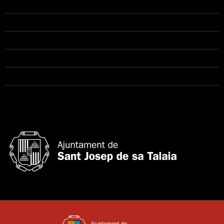
Adminsitración
Escuela
Agrupaciones instrumentales
Coros
Contacto
Aviso Legal