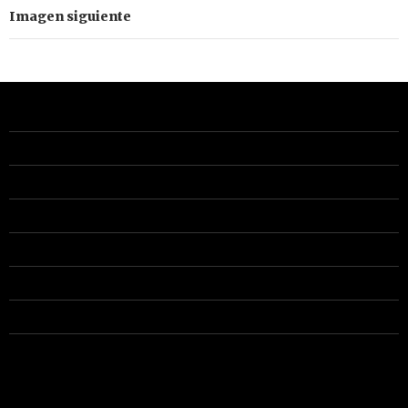
Imagen siguiente
ADMINSITRACIÓN
ESCUELA
AGRUPACIONES INSTRUMENTALES
COROS
CONTACTO
AVISO LEGAL
Alquiler instrumentos