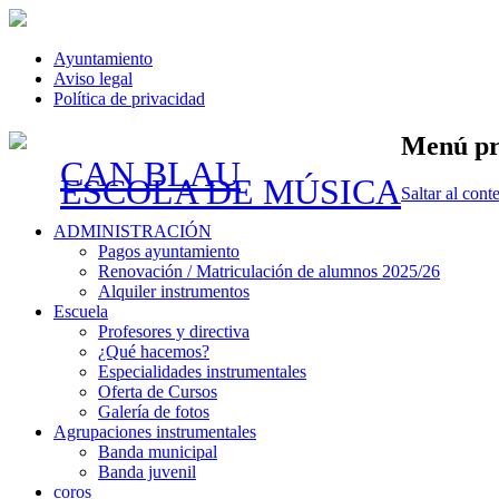
Ayuntamiento
Aviso legal
Política de privacidad
Menú pr
CAN BLAU
ESCOLA DE MÚSICA
Saltar al cont
ADMINISTRACIÓN
Pagos ayuntamiento
Renovación / Matriculación de alumnos 2025/26
Alquiler instrumentos
Escuela
Profesores y directiva
¿Qué hacemos?
Especialidades instrumentales
Oferta de Cursos
Galería de fotos
Agrupaciones instrumentales
Banda municipal
Banda juvenil
coros