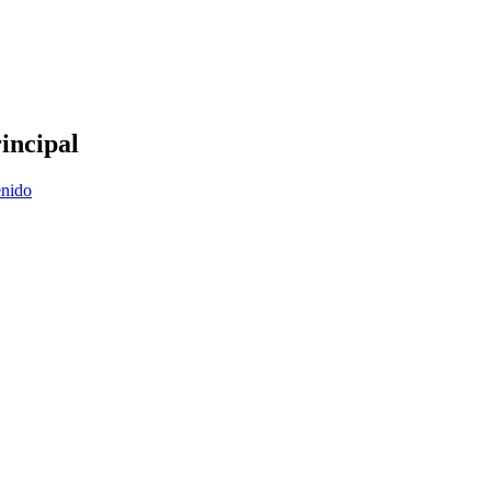
incipal
enido