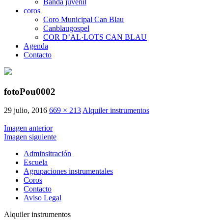
Banda juvenil
coros
Coro Municipal Can Blau
Canblaugospel
COR D’AL·LOTS CAN BLAU
Agenda
Contacto
fotoPou0002
29 julio, 2016
669 × 213
Alquiler instrumentos
Imagen anterior
Imagen siguiente
Adminsitración
Escuela
Agrupaciones instrumentales
Coros
Contacto
Aviso Legal
Alquiler instrumentos