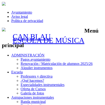
Ayuntamiento
Aviso legal
Política de privacidad
Menú
CAN BLAU
ESCOLA DE MÚSICA
principal
Saltar
ADMINISTRACIÓN
al
Pagos ayuntamiento
contenido
Renovación / Matriculación de alumnos 2025/26
Alquiler instrumentos
Escuela
Profesores y directiva
¿Qué hacemos?
Especialidades instrumentales
Oferta de Cursos
Galería de fotos
Agrupaciones instrumentales
Banda municipal