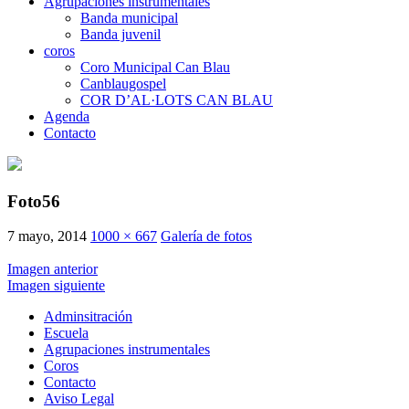
Agrupaciones instrumentales
Banda municipal
Banda juvenil
coros
Coro Municipal Can Blau
Canblaugospel
COR D’AL·LOTS CAN BLAU
Agenda
Contacto
Foto56
7 mayo, 2014
1000 × 667
Galería de fotos
Imagen anterior
Imagen siguiente
Adminsitración
Escuela
Agrupaciones instrumentales
Coros
Contacto
Aviso Legal