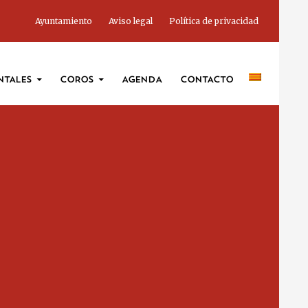
Ayuntamiento
Aviso legal
Política de privacidad
NTALES
COROS
AGENDA
CONTACTO
ADMINSITRACIÓN
ESCUELA
AGRUPACIONES
INSTRUMENTALES
COROS
CONTACTO
AVISO LEGAL